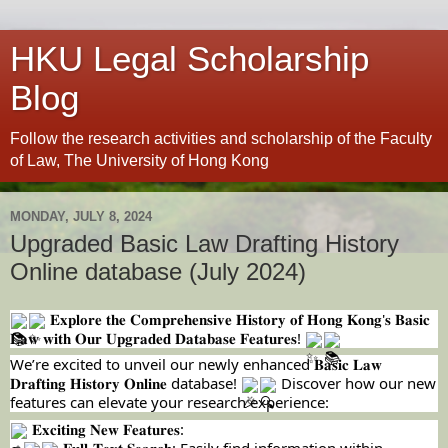
HKU Legal Scholarship
Blog
Follow the research activities and scholarship of the Faculty
of Law, The University of Hong Kong
MONDAY, JULY 8, 2024
Upgraded Basic Law Drafting History
Online database (July 2024)
𝐄𝐱𝐩𝐥𝐨𝐫𝐞 𝐭𝐡𝐞 𝐂𝐨𝐦𝐩𝐫𝐞𝐡𝐞𝐧𝐬𝐢𝐯𝐞 𝐇𝐢𝐬𝐭𝐨𝐫𝐲 𝐨𝐟 𝐇𝐨𝐧𝐠 𝐊𝐨𝐧𝐠'𝐬 𝐁𝐚𝐬𝐢𝐜
𝐋𝐚𝐰 𝐰𝐢𝐭𝐡 𝐎𝐮𝐫 𝐔𝐩𝐠𝐫𝐚𝐝𝐞𝐝 𝐃𝐚𝐭𝐚𝐛𝐚𝐬𝐞 𝐅𝐞𝐚𝐭𝐮𝐫𝐞𝐬!
We’re excited to unveil our newly enhanced 𝐁𝐚𝐬𝐢𝐜 𝐋𝐚𝐰
𝐃𝐫𝐚𝐟𝐭𝐢𝐧𝐠 𝐇𝐢𝐬𝐭𝐨𝐫𝐲 𝐎𝐧𝐥𝐢𝐧𝐞 database!
Discover how our new
features can elevate your research experience:
𝐄𝐱𝐜𝐢𝐭𝐢𝐧𝐠 𝐍𝐞𝐰 𝐅𝐞𝐚𝐭𝐮𝐫𝐞𝐬:
●
𝐅𝐮𝐥𝐥-𝐓𝐞𝐱𝐭 𝐒𝐞𝐚𝐫𝐜𝐡: Easily find information within