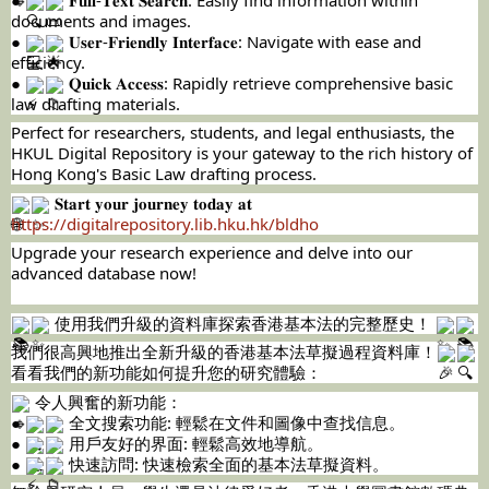
documents and images.
●
𝐔𝐬𝐞𝐫-𝐅𝐫𝐢𝐞𝐧𝐝𝐥𝐲 𝐈𝐧𝐭𝐞𝐫𝐟𝐚𝐜𝐞: Navigate with ease and
efficiency.
●
𝐐𝐮𝐢𝐜𝐤 𝐀𝐜𝐜𝐞𝐬𝐬: Rapidly retrieve comprehensive basic
law drafting materials.
Perfect for researchers, students, and legal enthusiasts, the
HKUL Digital Repository is your gateway to the rich history of
Hong Kong's Basic Law drafting process.
𝐒𝐭𝐚𝐫𝐭 𝐲𝐨𝐮𝐫 𝐣𝐨𝐮𝐫𝐧𝐞𝐲 𝐭𝐨𝐝𝐚𝐲 𝐚𝐭
https://digitalrepository.lib.hku.hk/bldho
Upgrade your research experience and delve into our
advanced database now!
使用我們升級的資料庫探索香港基本法的完整歷史！
我們很高興地推出全新升級的香港基本法草擬過程資料庫！
看看我們的新功能如何提升您的研究體驗：
令人興奮的新功能：
●
全文搜索功能: 輕鬆在文件和圖像中查找信息。
●
用戶友好的界面: 輕鬆高效地導航。
●
快速訪問: 快速檢索全面的基本法草擬資料。